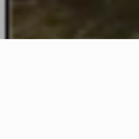
Nous utilisons des cookies pour vous garantir la meilleure expérience
sur notre site web. Si vous continuez à utiliser ce site, nous
supposerons que vous en êtes satisfait.
Ok
Famille Chevalier
Vignerons de père en fils depuis